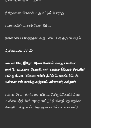
நீ விதைப்பதையே அறுப்பாய்....
Bible Reading Challenge
Challenge to Seek the Lost
நீ தேவனை விசுவாசி அது மட்டும் போதாது....
நடத்தையில் மாற்றம் வேண்டும்...
நன்மையை விதைத்தால் அது பன்மடங்கு திரும்ப வரும்...
ஆதியாகமம் 29:25
காலையிலே, இதோ, அவள் லேயாள் என்று யாக்கோபு 
கண்டு, லாபானை நோக்கி: ஏன் எனக்கு இப்படிச் செய்தீர்? 
ராகேலுக்காக அல்லவா உம்மிடத்தில் வேலைசெய்தேன்; 
பின்னை ஏன் எனக்கு வஞ்சகம்பண்ணினீர் என்றான்
நம்மை செய் - சிறந்ததை பரிசாக பெற்றுக்கொள்! அவர் 
அன்பை பற்றி பேசி அதை காட்டு! நீ விதைப்பது எதுவோ 
அதையே அறுப்பாய் - தேவனுடைய பிள்ளையாக வாழ்!!!