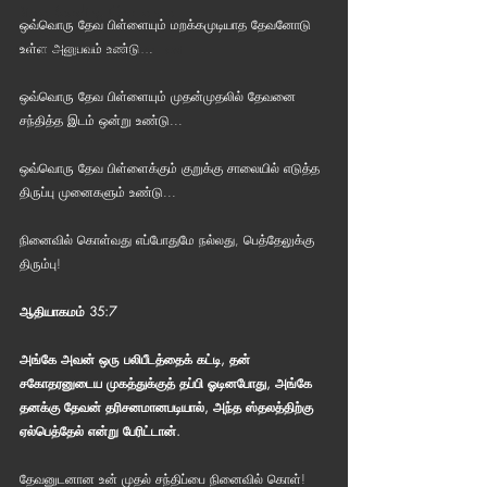
Bible Reading Challenge
ஒவ்வொரு தேவ பிள்ளையும் மறக்கமுடியாத தேவனோடு 
Challenge to Seek the Lost
உள்ள அனுபவம் உண்டு...
ஒவ்வொரு தேவ பிள்ளையும் முதன்முதலில் தேவனை 
சந்தித்த இடம் ஒன்று உண்டு...
ஒவ்வொரு தேவ பிள்ளைக்கும் குறுக்கு சாலையில் எடுத்த 
திருப்பு முனைகளும் உண்டு...
நினைவில் கொள்வது எப்போதுமே நல்லது, பெத்தேலுக்கு 
திரும்பு!
ஆதியாகமம் 35:7
அங்கே அவன் ஒரு பலிபீடத்தைக் கட்டி, தன் 
சகோதரனுடைய முகத்துக்குத் தப்பி ஓடினபோது, அங்கே 
தனக்கு தேவன் தரிசனமானபடியால், அந்த ஸ்தலத்திற்கு 
ஏல்பெத்தேல் என்று பேரிட்டான்.
தேவனுடனான உன் முதல் சந்திப்பை நினைவில் கொள்! 