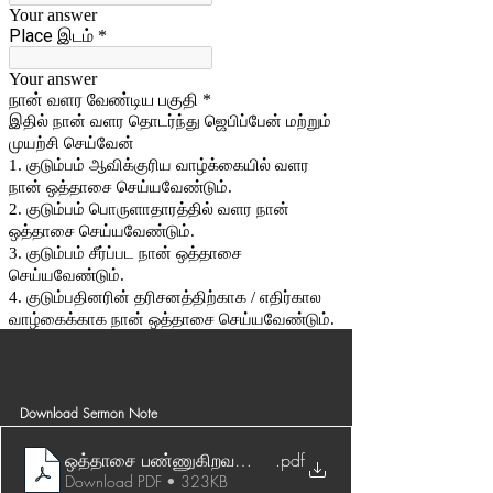
Download Sermon Note 
ஒத்தாசை பண்ணுகிறவனாயிரு Sermon
.pdf
Download PDF • 323KB