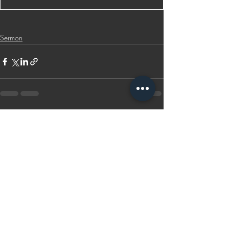
Sermon
Recent Posts
See All