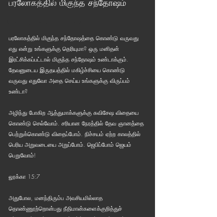
பரலோகத்தில் மிகுந்த சந்தோஷம்
Bible Reading Challenge
Challenge to Seek the Lost
பரலோகத்தில் மிகுந்த சந்தோஷத்தை கொண்டு வருவது 
எது என்று உங்களுக்கு தெரியுமா? ஒரு மனிதன் 
இரட்சிக்கப்பட்டால் மிகுந்த சந்தோஷம் உண்டாக்கும். 
தேவனுடைய இருதயத்தில் மகிழ்ச்சியை கொண்டு 
வருவது எதுவோ அதை செய்ய உங்களுக்கு விருப்பம் 
உண்டா?
அழிந்து போகிற ஆத்துமாக்களுக்கு சுவிசேஷ விதையை 
கொண்டு செல்வோம். சரியான நேரத்தில் தேவ ஞானத்தை 
பெற்றுக்கொண்டு விதைப்போம். நிச்சயம் ஏற்ற காலத்தில் 
பெரிய அறுவடையை அறுப்போம். ஜெபிப்போம் ஜெயம் 
பெறுவோம்!
லூக்கா 15:7
அதுபோல, மனந்திரும்ப அவசியமில்லாத 
தொண்ணூற்றொன்பது நீதிமான்களைக்குறித்துச் 