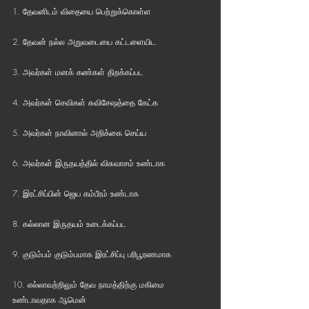
1. தேவனிடம் விதையை பெற்றுக்கொள்ள
2. தேவன் நல்ல அறுவடையை கட்டளையிட
3. அவர்கள் மனக் கண்கள் திறக்கப்பட
4. அவர்கள் செவிகள் சுவிசேஷத்தை கேட்க
5. அவர்கள் நாவினால் அறிக்கை செய்ய
6. அவர்கள் இருதயத்தில் விசுவாசம் உண்டாக
7. இரட்சிப்பின் ஜெய கம்பீரம் உண்டாக
8. கல்லான இருதயம் உடைக்கப்பட
9. குடும்பம் குடும்பமாக இரட்சிப்பு பரிபூரணமாக
10. எல்லாவற்றிலும் தேவ நாமத்திற்கு மகிமை 
உண்டாவதாக ஆமென்