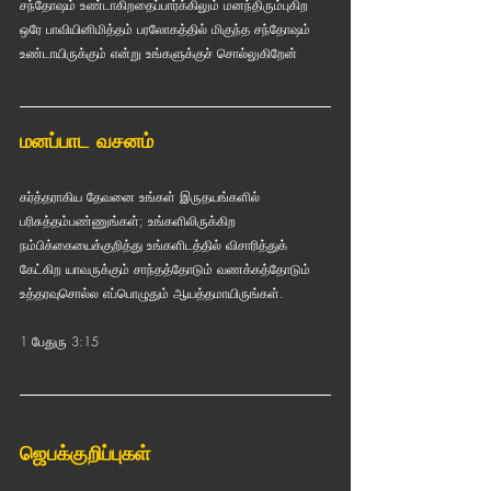
சந்தோஷம் உண்டாகிறதைப்பார்க்கிலும் மனந்திரும்புகிற 
ஒரே பாவியினிமித்தம் பரலோகத்தில் மிகுந்த சந்தோஷம் 
உண்டாயிருக்கும் என்று உங்களுக்குச் சொல்லுகிறேன்
மனப்பாட வசனம் 
கர்த்தராகிய தேவனை உங்கள் இருதயங்களில் 
பரிசுத்தம்பண்ணுங்கள்; உங்களிலிருக்கிற 
நம்பிக்கையைக்குறித்து உங்களிடத்தில் விசாரித்துக் 
கேட்கிற யாவருக்கும் சாந்தத்தோடும் வணக்கத்தோடும் 
உத்தரவுசொல்ல எப்பொழுதும் ஆயத்தமாயிருங்கள்.
1 பேதுரு 3:15
ஜெபக்குறிப்புகள் 