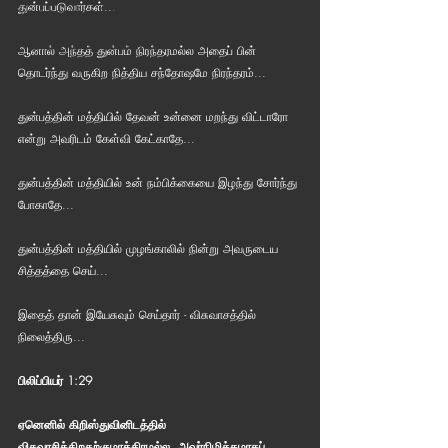
துன்பப்படுவார்கள்...
Bible Reading Challenge
Challenge to Seek the Lost
ஆனால் அந்தத் துன்பம் நிரந்தரமல்ல அதைப் பின் 
தொடர்ந்து வருகிற நித்திய சந்தோஷமே நிரந்தரம்...
துன்பத்தின் மத்தியில் தேவன் உன்னை மறந்து விட்டாரோ 
என்று அவரிடம் கேள்வி கேட்காதே...
துன்பத்தின் மத்தியில் உன் நம்பிக்கையை இழந்து சோர்ந்து 
போகாதே...
துன்பத்தின் மத்தியில் முழங்காலில் நின்று அவருடைய 
சித்தத்தை செய்...
இதைத் தான் இயேசுவும் செய்தார் - விசுவாசத்தில் 
நிலைத்திரு...
பிலிப்பியர் 1:29
ஏனெனில் கிறிஸ்துவினிடத்தில் 
விசுவாசிக்கிறதற்குமாத்திரமல்ல, அவர்நிமித்தமாகப் 