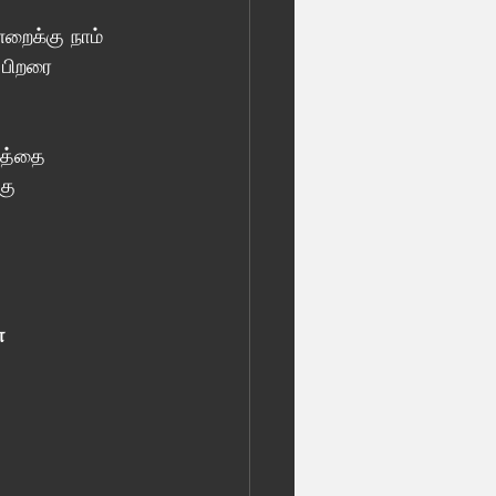
றைக்கு நாம் 
 பிறரை 
தத்தை 
கு 
்