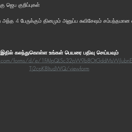
கு ஜெப குறிப்புகள்
்ற அந்த 4 பேருக்கும் தினமும் அனுப்ப சுவிசேஷம் சம்பந்தமான
இதில் கலந்துகொள்ள உங்கள் பெயரை பதிவு செய்யவும் 
le.com/forms/d/e/1FAIpQLSc32pW9b8OtGddMsWjlubnE
Tj2cpK8ItudWQ/viewform