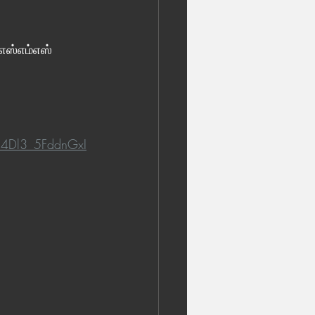
 எஸ்எம்எஸ் 
4Dl3_5FddnGxI