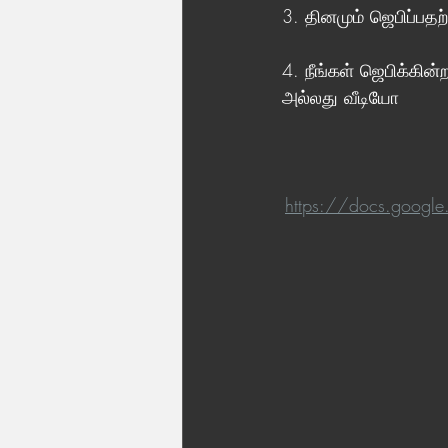
3. தினமும் ஜெபிப்பதற்
4. நீங்கள் ஜெபிக்கின
அல்லது வீடியோ
https://docs.goog