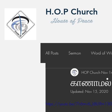
H.O.P Church
House of Peace
All Posts
Sermon
Word of W
HOP Church
Nov 1
Challenge to Seek the Lost
காணாமல்
Updated:
Nov 15, 2020
https://youtu.be/7n6m-i6_kBU?t=13